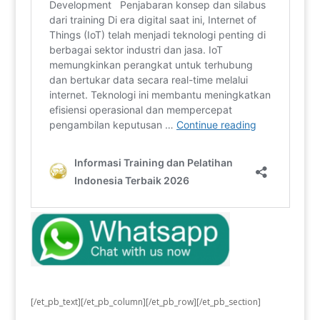
[/et_pb_text][/et_pb_column][/et_pb_row][/et_pb_section]