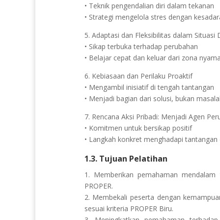
• Teknik pengendalian diri dalam tekanan
• Strategi mengelola stres dengan kesadara
5. Adaptasi dan Fleksibilitas dalam Situasi
• Sikap terbuka terhadap perubahan
• Belajar cepat dan keluar dari zona nyam
6. Kebiasaan dan Perilaku Proaktif
• Mengambil inisiatif di tengah tantangan
• Menjadi bagian dari solusi, bukan masal
7. Rencana Aksi Pribadi: Menjadi Agen Per
• Komitmen untuk bersikap positif
• Langkah konkret menghadapi tantangan d
1.3. Tujuan Pelatihan
1. Memberikan pemahaman mendalam tent
PROPER.
2. Membekali peserta dengan kemampua
sesuai kriteria PROPER Biru.
3. Meningkatkan pemahaman terhadap 