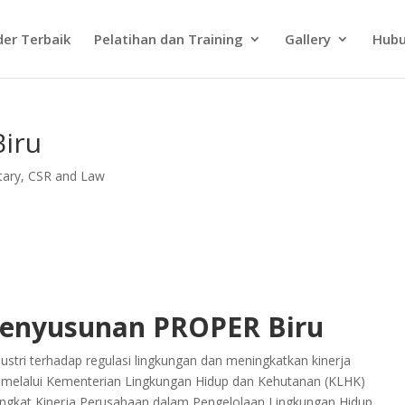
der Terbaik
Pelatihan dan Training
Gallery
Hubu
iru
tary, CSR and Law
 Penyusunan PROPER Biru
tri terhadap regulasi lingkungan dan meningkatkan kinerja
h melalui Kementerian Lingkungan Hidup dan Kehutanan (KLHK)
ngkat Kinerja Perusahaan dalam Pengelolaan Lingkungan Hidup