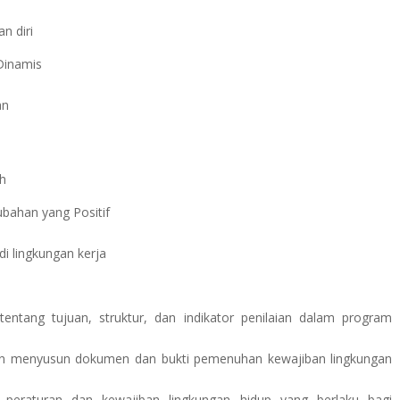
n diri
 Dinamis
an
ah
ubahan yang Positif
i lingkungan kerja
ang tujuan, struktur, dan indikator penilaian dalam program
n menyusun dokumen dan bukti pemenuhan kewajiban lingkungan
peraturan dan kewajiban lingkungan hidup yang berlaku bagi