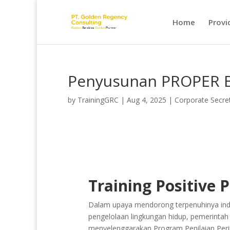
Home
Provi
Penyusunan PROPER B
by
TrainingGRC
|
Aug 4, 2025
|
Corporate Secre
Training Positive
Dalam upaya mendorong terpenuhinya indus
pengelolaan lingkungan hidup, pemerinta
menyelenggarakan Program Penilaian Peri