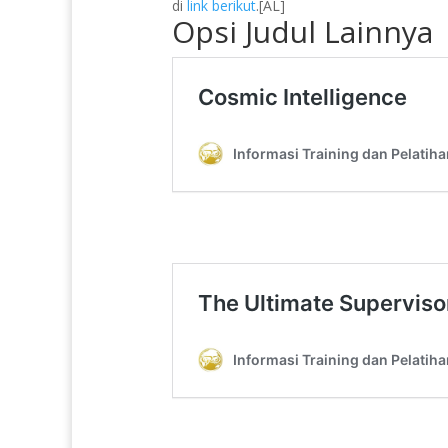
di
link berikut
.[AL]
Opsi Judul Lainnya