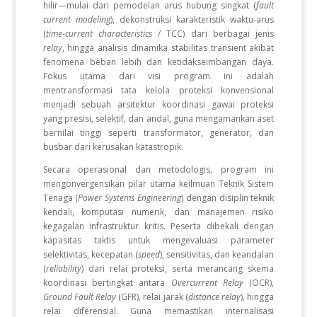
hilir—mulai dari pemodelan arus hubung singkat (
fault
current modeling
), dekonstruksi karakteristik waktu-arus
(
time-current characteristics
/ TCC) dari berbagai jenis
relay
, hingga analisis dinamika stabilitas transient akibat
fenomena beban lebih dan ketidakseimbangan daya.
Fokus utama dari visi program ini adalah
mentransformasi tata kelola proteksi konvensional
menjadi sebuah arsitektur koordinasi gawai proteksi
yang presisi, selektif, dan andal, guna mengamankan aset
bernilai tinggi seperti transformator, generator, dan
busbar dari kerusakan katastropik.
Secara operasional dan metodologis, program ini
mengonvergensikan pilar utama keilmuan Teknik Sistem
Tenaga (
Power Systems Engineering
) dengan disiplin teknik
kendali, komputasi numerik, dan manajemen risiko
kegagalan infrastruktur kritis. Peserta dibekali dengan
kapasitas taktis untuk mengevaluasi parameter
selektivitas, kecepatan (
speed
), sensitivitas, dan keandalan
(
reliability
) dari relai proteksi, serta merancang skema
koordinasi bertingkat antara
Overcurrent Relay
(OCR),
Ground Fault Relay
(GFR), relai jarak (
distance relay
), hingga
relai diferensial. Guna memastikan internalisasi