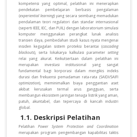
kompetensi yang optimal, pelatihan ini menerapkan
pendekatan pembelajaran berbasis pengalaman
(
experiential learning
) yang secara seimbang memadukan
pendalaman teori regulatori dan standar internasional
(seperti IEEE, IEC, dan PUIL) dengan laboratorium simulasi
komputer menggunakan perangkat lunak analisis
transien daya, pembedahan studi kasus nyata mengenai
insiden kegagalan sistem proteksi berantai (
cascading
blackouts
), serta lokakarya kalkulasi parameter
setting
relai yang akurat. Keikutsertaan dalam pelatihan ini
merupakan investasi institusional yang sangat
fundamental bagi korporasi dalam mengikis indeks
durasi dan frekuensi pemadaman rata-rata (SAIDI/SAIFI
optimization
), meminimalkan biaya penggantian aset
akibat kerusakan termal arus gangguan, serta
membangun ekosistem jaringan tenaga listrik yang aman,
patuh, akuntabel, dan tepercaya di kancah industri
global.
1.1. Deskripsi Pelatihan
Pelatihan
Power System Protection and Coordination
merupakan program pengembangan kapabilitas taktis