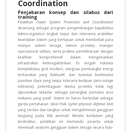
Coordination
Penjabaran konsep dan silabus dari
training
Pelatihan
Power System Protection and Coordination
dirancang sebagai program pengembangan kapabilitas
teknis-regulatori tingkat lanjut dan intervensi arsitektur
keandalan sistem yang bertujuan untuk membekali para
insinyur sistem tenaga, teknisi proteksi, manajer
operasional utilitas, serta praktisi pemeliharaan dengan
keahlian komprehensif dalam mengamankan
infrastruktur ketenagalistrikan. Di tengah eskalasi
kompleksitas grid modern, integrasi pembangkit energi
terbarukan yang fluktuatif, dan tuntutan kontinuitas
pasokan daya yang tanpa toleransi kedipan (
zero-outage
tolerance
), pelembagaan skema proteksi tidak lagi
diposisikan sekadar sebagai perangkat pemutus arus
mekanis yang pasif. Sistem ini harus bertindak sebagai
garda pertahanan siber-fisik (
cyber-physical defense line
)
yang cerdas dan tangkas untuk mengeliminasi gangguan
langsung pada titik anomali. Melalui kurikulum yang
terstruktur, pelatihan ini memandu peserta untuk
menelaah anatomi gangguan sistem tenaga secara hulu-