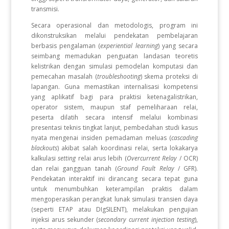
transmisi.
Secara operasional dan metodologis, program ini
dikonstruksikan melalui pendekatan pembelajaran
berbasis pengalaman (
experiential learning
) yang secara
seimbang memadukan penguatan landasan teoretis
kelistrikan dengan simulasi pemodelan komputasi dan
pemecahan masalah (
troubleshooting
) skema proteksi di
lapangan. Guna memastikan internalisasi kompetensi
yang aplikatif bagi para praktisi ketenagalistrikan,
operator sistem, maupun staf pemeliharaan relai,
peserta dilatih secara intensif melalui kombinasi
presentasi teknis tingkat lanjut, pembedahan studi kasus
nyata mengenai insiden pemadaman meluas (
cascading
blackouts
) akibat salah koordinasi relai, serta lokakarya
kalkulasi
setting
relai arus lebih (
Overcurrent Relay
/ OCR)
dan relai gangguan tanah (
Ground Fault Relay
/ GFR).
Pendekatan interaktif ini dirancang secara tepat guna
untuk menumbuhkan keterampilan praktis dalam
mengoperasikan perangkat lunak simulasi transien daya
(seperti ETAP atau DIgSILENT), melakukan pengujian
injeksi arus sekunder (
secondary current injection testing
),