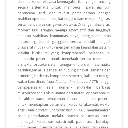
dan intervensi rekayasa ketenagalistrikan yang dirancang
secara sistematis untuk membekali para insinyur,
perencana grid, dan teknisi pemeliharaan dengan
keahlian operasional tingkat tinggi dalam mengonfigurasi
serta menyelaraskan gawai proteksi. Di tengah akselerasi
modernisasi jaringan menuju
smart grid
dan tingginya
tuntutan stabilitas kontinuitas daya, penguasaan atas
metodologi isolasi gangguan secara selektif menjadi
prasyarat mutlak untuk mengamankan keandalan sistem.
Melalui kurikulum yang komprehensif, pelatihan ini
memandu peserta untuk menelaah secara mendalam
arsitektur proteksi sistem tenaga—mulai dari matematika
perhitungan arus gangguan hubung singkat (simetris dan
asimetris) berbasis komponen simetris, kalkulasi margin
waktu koordinasi (
coordination time interval
/ CTI), hingga
pengoperasian relai numerik mutakhir berbasis
mikroprosesor. Fokus utama dari materi operasional ini
diarahkan pada penajaman kapasitas analitis peserta
untuk menetapkan parameter kurva karakteristik waktu-
arus (
Time-Current Characteristics
/ TCC), meminimalkan
zona pemadaman melalui prinsip selektivitas, serta
mencegah kerusakan katastropik pada aset berbiaya
tinggi seperti transformator daya, generator, dan saluran