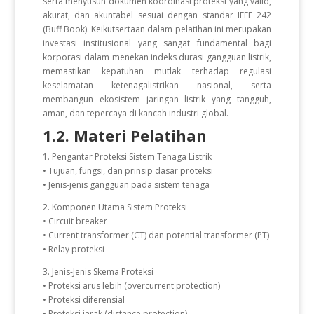
serta menyusun dokumen koordinasi proteksi yang valid,
akurat, dan akuntabel sesuai dengan standar IEEE 242
(Buff Book). Keikutsertaan dalam pelatihan ini merupakan
investasi institusional yang sangat fundamental bagi
korporasi dalam menekan indeks durasi gangguan listrik,
memastikan kepatuhan mutlak terhadap regulasi
keselamatan ketenagalistrikan nasional, serta
membangun ekosistem jaringan listrik yang tangguh,
aman, dan tepercaya di kancah industri global.
1.2. Materi Pelatihan
1. Pengantar Proteksi Sistem Tenaga Listrik
• Tujuan, fungsi, dan prinsip dasar proteksi
• Jenis-jenis gangguan pada sistem tenaga
2. Komponen Utama Sistem Proteksi
• Circuit breaker
• Current transformer (CT) dan potential transformer (PT)
• Relay proteksi
3. Jenis-Jenis Skema Proteksi
• Proteksi arus lebih (overcurrent protection)
• Proteksi diferensial
• Proteksi jarak (distance protection)