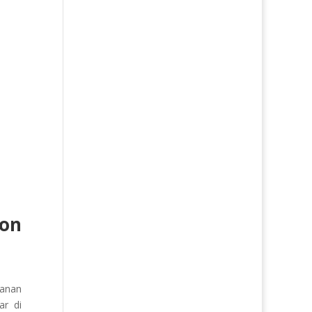
ion
anan
ar di