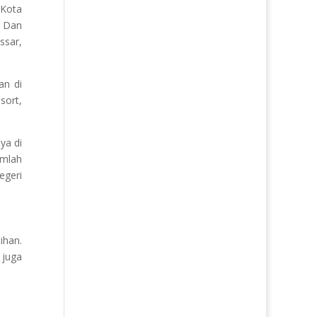
 Kota
. Dan
ssar,
an di
sort,
ya di
umlah
egeri
ihan.
 juga