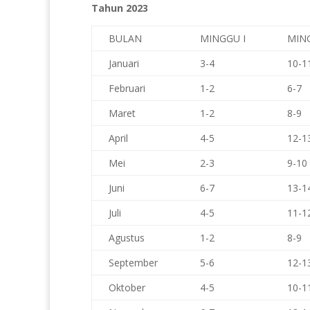
Tahun 2023
BULAN
MINGGU I
MING
Januari
3-4
10-1
Februari
1-2
6-7
Maret
1-2
8-9
April
4-5
12-1
Mei
2-3
9-10
Juni
6-7
13-1
Juli
4-5
11-1
Agustus
1-2
8-9
September
5-6
12-1
Oktober
4-5
10-1