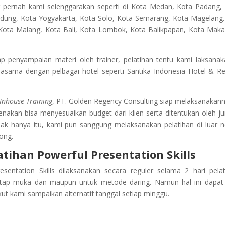
g pernah kami selenggarakan seperti di Kota Medan, Kota Padang,
ndung, Kota Yogyakarta, Kota Solo, Kota Semarang, Kota Magelang
, Kota Malang, Kota Bali, Kota Lombok, Kota Balikpapan, Kota Maka
penyampaian materi oleh trainer, pelatihan tentu kami laksanak
jasama dengan pelbagai hotel seperti Santika Indonesia Hotel & Re
Inhouse Training
, PT. Golden Regency Consulting siap melaksanakann
kenakan bisa menyesuaikan budget dari klien serta ditentukan oleh j
dak hanya itu, kami pun sanggung melaksanakan pelatihan di luar n
ong.
atihan
Powerful Presentation Skills
sentation Skills
dilaksanakan secara reguler selama 2 hari pelat
atap muka dan maupun untuk metode daring. Namun hal ini dapat
kut kami sampaikan alternatif tanggal setiap minggu.