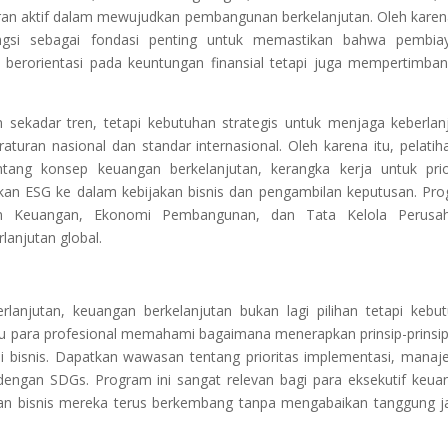
eran aktif dalam mewujudkan pembangunan berkelanjutan. Oleh karena
fungsi sebagai fondasi penting untuk memastikan bahwa pembia
ya berorientasi pada keuntungan finansial tetapi juga mempertimba
kan sekadar tren, tetapi kebutuhan strategis untuk menjaga keberlan
turan nasional dan standar internasional. Oleh karena itu, pelatiha
ng konsep keuangan berkelanjutan, kerangka kerja untuk prio
ikan ESG ke dalam kebijakan bisnis dan pengambilan keputusan. Pr
men Keuangan, Ekonomi Pembangunan, dan Tata Kelola Perusah
lanjutan global.
lanjutan, keuangan berkelanjutan bukan lagi pilihan tetapi kebu
ntu para profesional memahami bagaimana menerapkan prinsip-prinsi
si bisnis. Dapatkan wawasan tentang prioritas implementasi, mana
s dengan SDGs. Program ini sangat relevan bagi para eksekutif keua
ikan bisnis mereka terus berkembang tanpa mengabaikan tanggung 