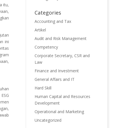
 itu,
yaan,
Categories
ngkan
Accounting and Tax
Artikel
jutan
Audit and Risk Management
n ini
Competency
ritas
ogram
Corporate Secretary, CSR and
aan,
Law
Finance and Investment
General Affairs and IT
Hard Skill
tuhan
p ESG
Human Capital and Resources
jemen
Development
ngan,
Operational and Marketing
jawab
Uncategorized