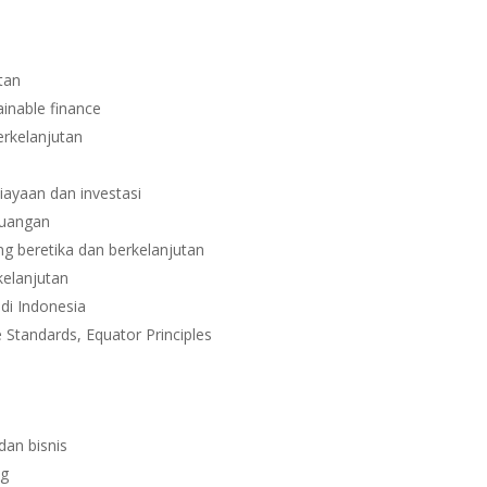
tan
ainable finance
rkelanjutan
iayaan dan investasi
euangan
ng beretika dan berkelanjutan
elanjutan
di Indonesia
 Standards, Equator Principles
dan bisnis
ng