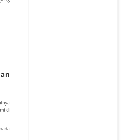
dan
utnya
mi di
 pada