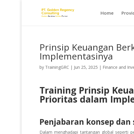
Home
Provi
Prinsip Keuangan Berk
Implementasinya
by
TrainingGRC
|
Jun 25, 2025
|
Finance and In
Training Prinsip Keu
Prioritas dalam Imp
Penjabaran konsep dan s
Dalam menghadapi tantangan global seperti per