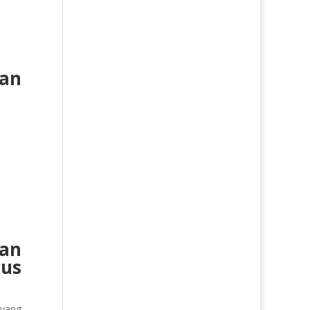
an
dan
rus
 yang