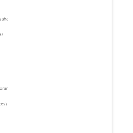
usaha
as
poran
ces)