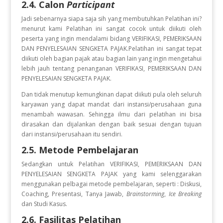
2.4. Calon
Participant
Jadi sebenarnya siapa saja sih yang membutuhkan Pelatihan ini?
menurut kami Pelatihan ini sangat cocok untuk diikuti oleh
peserta yang ingin
mendalami bidang VERIFIKASI, PEMERIKSAAN
DAN PENYELESAIAN SENGKETA PAJAK.Pelatihan ini sangat tepat
diikuti oleh bagian pajak atau bagian lain yang ingin mengetahui
lebih jauh tentang penanganan VERIFIKASI, PEMERIKSAAN DAN
PENYELESAIAN SENGKETA PAJAK.
Dan tidak menutup kemungkinan dapat diikuti pula oleh seluruh
karyawan yang dapat mandat dari instansi/perusahaan guna
menambah wawasan. Sehingga ilmu dari pelatihan ini bisa
dirasakan dan dijalankan dengan baik sesuai dengan tujuan
dari instansi/perusahaan itu sendiri.
2.5. Metode Pembelajaran
Sedangkan untuk Pelatihan VERIFIKASI, PEMERIKSAAN DAN
PENYELESAIAN SENGKETA PAJAK
yang kami selenggarakan
menggunakan pelbagai metode pembelajaran, seperti : Diskusi,
Coaching, Presentasi, Tanya Jawab,
Brainstorming
,
Ice Breaking
dan Studi Kasus.
2.6. Fasilitas Pelatihan