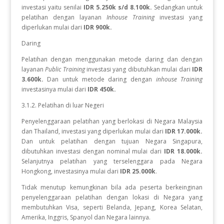
investasi yaitu senilai
IDR 5.250k s/d 8.100k.
Sedangkan
untuk
pelatihan dengan layanan
Inhouse Training
investasi yang
diperlukan
mulai dari
IDR 900k.
Daring
Pelatihan dengan menggunakan metode daring dan dengan
layanan
Public Training
investasi yang dibutuhkan mulai dari
IDR
3.600k.
Dan untuk metode daring dengan
inhouse Training
investasinya mulai dari
IDR 450k.
3.1.2. Pelatihan di luar Negeri
Penyelenggaraan pelatihan yang berlokasi di Negara Malaysia
dan Thailand, investasi yang diperlukan mulai dari
IDR 17.000k.
Dan
untuk
pelatihan dengan tujuan Negara
Singapura,
dibutuhkan investasi dengan nominal mulai dari
IDR 18.000k.
Selanjutnya pelatihan yang terselenggara pada Negara
Hongkong, investasinya mulai dari
IDR 25.000k
.
Tidak menutup kemungkinan bila ada peserta berkeinginan
penyelenggaraan pelatihan dengan lokasi di Negara yang
membutuhkan Visa, seperti Belanda, Jepang, Korea Selatan,
Amerika, Inggris, Spanyol dan Negara lainnya.