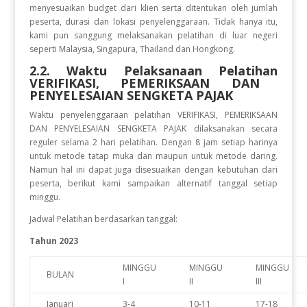
menyesuaikan budget dari klien serta ditentukan oleh jumlah
peserta, durasi dan lokasi penyelenggaraan. Tidak hanya itu,
kami pun sanggung melaksanakan pelatihan di luar negeri
seperti Malaysia, Singapura, Thailand dan Hongkong.
2.2. Waktu Pelaksanaan Pelatihan
VERIFIKASI, PEMERIKSAAN DAN
PENYELESAIAN SENGKETA PAJAK
Waktu penyelenggaraan pelatihan VERIFIKASI, PEMERIKSAAN
DAN PENYELESAIAN SENGKETA PAJAK
dilaksanakan secara
reguler selama 2 hari pelatihan. Dengan 8 jam setiap harinya
untuk metode tatap muka dan maupun untuk metode daring.
Namun hal ini dapat juga disesuaikan dengan kebutuhan dari
peserta, berikut kami sampaikan alternatif tanggal setiap
minggu.
Jadwal Pelatihan berdasarkan tanggal:
Tahun 2023
MINGGU
MINGGU
MINGGU
BULAN
I
II
III
Januari
3-4
10-11
17-18