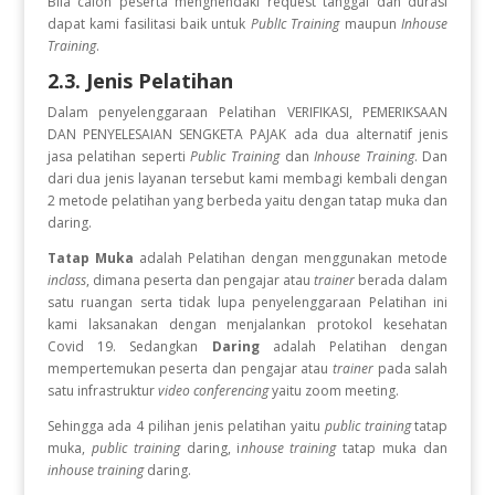
Bila calon peserta menghendaki request tanggal dan durasi
dapat kami fasilitasi baik untuk
PublIc Training
maupun
Inhouse
Training
.
2.3. Jenis Pelatihan
Dalam penyelenggaraan Pelatihan VERIFIKASI, PEMERIKSAAN
DAN PENYELESAIAN SENGKETA PAJAK
ada dua alternatif jenis
jasa pelatihan seperti
Public Training
dan
Inhouse Training
. Dan
dari dua jenis layanan tersebut kami membagi kembali dengan
2 metode pelatihan yang berbeda yaitu dengan tatap muka dan
daring.
Tatap Muka
adalah Pelatihan dengan menggunakan metode
inclass
, dimana peserta dan pengajar atau
trainer
berada dalam
satu ruangan serta tidak lupa penyelenggaraan Pelatihan ini
kami laksanakan dengan menjalankan protokol kesehatan
Covid 19. Sedangkan
Daring
adalah Pelatihan dengan
mempertemukan peserta dan pengajar atau
trainer
pada salah
satu infrastruktur
video conferencing
yaitu zoom meeting.
Sehingga ada 4 pilihan jenis pelatihan yaitu
public training
tatap
muka,
public training
daring, i
nhouse training
tatap muka dan
inhouse training
daring.