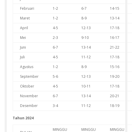
Februari
1-2
6-7
14-15
Maret
1-2
8-9
13-14
April
4-5
12-13
17-18
Mei
2-3
9-10
16-17
Juni
6-7
13-14
21-22
Juli
4-5
11-12
17-18
Agustus
1-2
8-9
15-16
September
5-6
12-13
19-20
Oktober
4-5
10-11
17-18
November
6-7
13-14
20-21
Desember
3-4
11-12
18-19
Tahun 2024
MINGGU
MINGGU
MINGGU