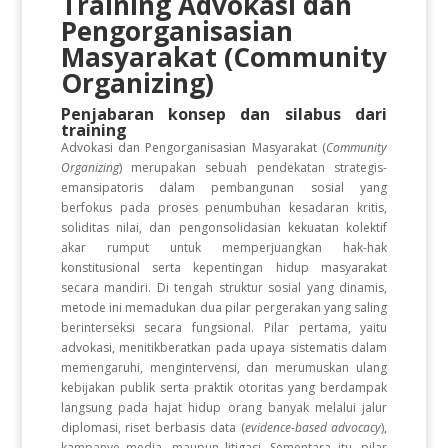
Training Advokasi dan
Pengorganisasian
Masyarakat (Community
Organizing)
Penjabaran konsep dan silabus dari
training
Advokasi dan Pengorganisasian Masyarakat (
Community
Organizing
) merupakan sebuah pendekatan strategis-
emansipatoris dalam pembangunan sosial yang
berfokus pada proses penumbuhan kesadaran kritis,
soliditas nilai, dan pengonsolidasian kekuatan kolektif
akar rumput untuk memperjuangkan hak-hak
konstitusional serta kepentingan hidup masyarakat
secara mandiri. Di tengah struktur sosial yang dinamis,
metode ini memadukan dua pilar pergerakan yang saling
berinterseksi secara fungsional. Pilar pertama, yaitu
advokasi, menitikberatkan pada upaya sistematis dalam
memengaruhi, mengintervensi, dan merumuskan ulang
kebijakan publik serta praktik otoritas yang berdampak
langsung pada hajat hidup orang banyak melalui jalur
diplomasi, riset berbasis data (
evidence-based advocacy
),
kampanye media, maupun litigasi. Sementara itu, pilar