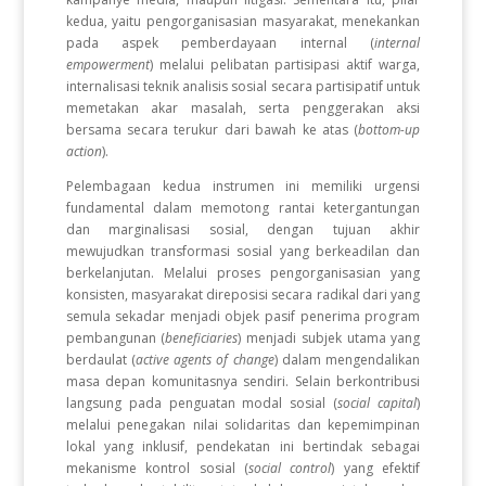
kedua, yaitu pengorganisasian masyarakat, menekankan
pada aspek pemberdayaan internal (
internal
empowerment
) melalui pelibatan partisipasi aktif warga,
internalisasi teknik analisis sosial secara partisipatif untuk
memetakan akar masalah, serta penggerakan aksi
bersama secara terukur dari bawah ke atas (
bottom-up
action
).
Pelembagaan kedua instrumen ini memiliki urgensi
fundamental dalam memotong rantai ketergantungan
dan marginalisasi sosial, dengan tujuan akhir
mewujudkan transformasi sosial yang berkeadilan dan
berkelanjutan. Melalui proses pengorganisasian yang
konsisten, masyarakat direposisi secara radikal dari yang
semula sekadar menjadi objek pasif penerima program
pembangunan (
beneficiaries
) menjadi subjek utama yang
berdaulat (
active agents of change
) dalam mengendalikan
masa depan komunitasnya sendiri. Selain berkontribusi
langsung pada penguatan modal sosial (
social capital
)
melalui penegakan nilai solidaritas dan kepemimpinan
lokal yang inklusif, pendekatan ini bertindak sebagai
mekanisme kontrol sosial (
social control
) yang efektif