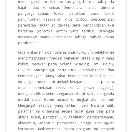
memengaruhi praktik otoritas yang berdampak pada
hajat hidup komunitas. Sementara melalui dimensi
pengorganisasian, fokus diarahkan pada teknik
penumbuhan kesadaran kritis (
critical consciousness
),
perawatan rajutan solidaritas, serta pengondisian aksi
bersama (
collective action
) yang terukur, sehingga
masyarakat mampu berdaulat sebagai subjek utama
perubahan.
Secara akademis dan operasional, kurikulum pelatihan ini
mengintegrasikan fondasi keilmuan lintas disiplin yang
kokoh, berakar pada bidang Sosiologi, Ilmu Politik,
Hukum, Antropologi, serta Studi Pembangunan dan
Pemberdayaan Masyarakat. Pendekatan multidisipliner
ini sangat krusial untuk melatih ketajaman analitis peserta
dalam memetakan relasi kuasa (
power mapping
),
mengidentifikasi ketimpangan struktural, serta mengelola
modal sosial (
social capital
) di tingkat akar rumput.
Mengingat sifatnya yang inklusif dan transformatif,
pelatihan ini dirancang secara tepat guna bagi para
aktivis sosial, penggiat LSM, fasilitator pemberdayaan,
akademisi, aparatur pemerintah, hingga
CSR officer
korporasi. Keikutsertaan dalam program ini menjadi