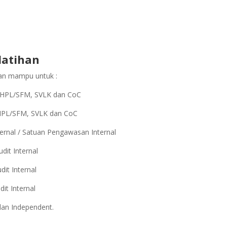
latihan
pkan mampu untuk :
PHPL/SFM, SVLK dan CoC
HPL/SFM, SVLK dan CoC
ernal / Satuan Pengawasan Internal
it Internal
it Internal
it Internal
d
an Independent.