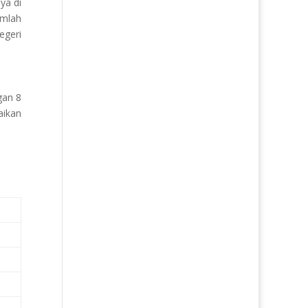
ya di
umlah
egeri
gan 8
aikan