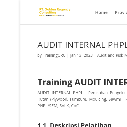
Home
Provi
AUDIT INTERNAL PHP
by
TrainingGRC
|
Jan 13, 2023
|
Audit and Risk
Training AUDIT INT
AUDIT INTERNAL PHPL - Perusahan Pengelolaa
Hutan (Plywood, Furniture, Moulding, Sawmill, 
PHPL/SFM, SVLK, CoC.
1.1. Deskripsi Pelatihan