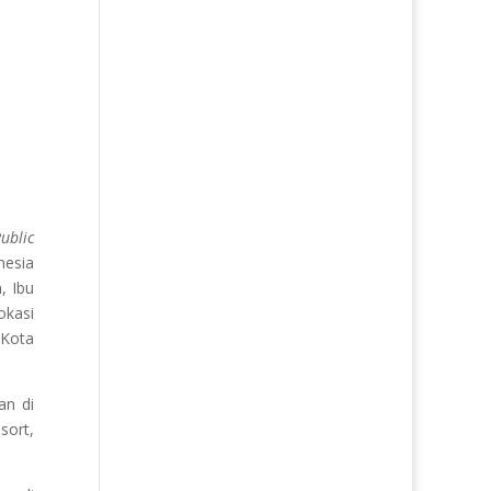
ublic
nesia
, Ibu
okasi
 Kota
an di
sort,