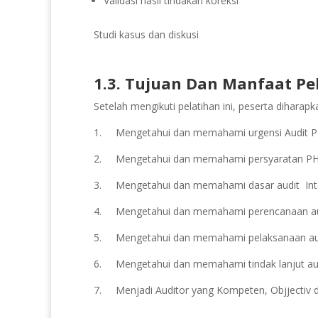
Validasi hasil tindakan koreksi
Studi kasus dan diskusi
1.3. Tujuan Dan Manfaat Pe
Setelah mengikuti pelatihan ini, peserta dihara
1.
Mengetahui dan m
emahami
urgensi
Audit 
2.
Mengetahui dan m
emahami persyaratan P
3.
Mengetahui dan m
emahami dasar audit Int
4.
Mengetahui dan m
emahami perencanaan aud
5.
Mengetahui dan m
emahami pelaksanaan aud
6.
Mengetahui dan m
emahami tindak lanjut aud
7.
Menjadi
Auditor yang Kompeten, Objjectiv