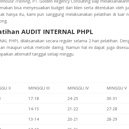
Inhouse Training
, PT. Golden Regency Consulting siap melaksanakann
kenakan bisa menyesuaikan budget dari klien serta ditentukan oleh j
dak hanya itu, kami pun sanggung melaksanakan pelatihan di luar n
ong.
atihan
AUDIT INTERNAL PHPL
RNAL PHPL
dilaksanakan secara reguler selama 2 hari pelatihan. Den
an maupun untuk metode daring. Namun hal ini dapat juga disesu
paikan alternatif tanggal setiap minggu.
GU II
MINGGU III
MINGGU IV
MINGGU V
1
17-18
24-25
30-31
14-15
21-22
27-28
13-14
20-21
28-29