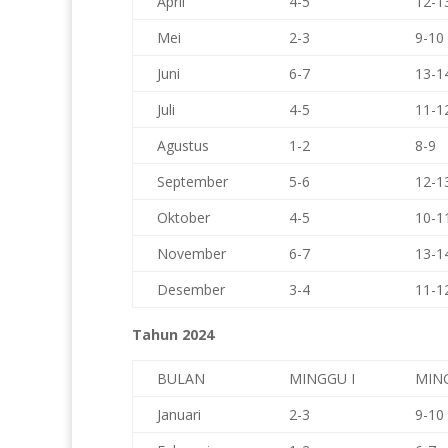
April
4-5
12-1
Mei
2-3
9-10
Juni
6-7
13-1
Juli
4-5
11-1
Agustus
1-2
8-9
September
5-6
12-1
Oktober
4-5
10-1
November
6-7
13-1
Desember
3-4
11-1
Tahun 2024
BULAN
MINGGU I
MING
Januari
2-3
9-10