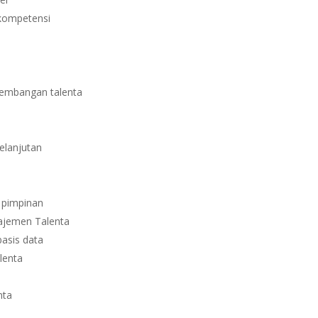
 kompetensi
gembangan talenta
elanjutan
 pimpinan
ajemen Talenta
basis data
lenta
nta