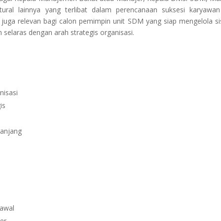
tural lainnya yang terlibat dalam perencanaan suksesi karyawa
ni juga relevan bagi calon pemimpin unit SDM yang siap mengelola s
selaras dengan arah strategis organisasi.
nisasi
is
panjang
 awal
er