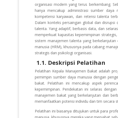
organisasi modern yang terus berkembang. Seb
hanya mencakup administrasi sumber daya 
kompetensi karyawan, dan retensi talenta terb
Dalam konteks persaingan global dan disrupsi
talenta. Yang adaptif, berbasis data, dan selara
memperkuat kapasitas kepemimpinan strategi
sistem manajemen talenta yang berkelanjutan 
manusia (HRM), khususnya pada cabang manajeme
strategis dan psikologi organisasi.
1.1. Deskripsi Pelatihan
Pelatihan Kepala Manajemen Bakat adalah pr
pemimpin sumber daya manusia dengan pengetah
bakat. Pelatihan ini mencakup aspek perenca
kepemimpinan. Pendekatan ini selaras dengan 
manajemen bakat yang berkelanjutan dan berba
memanfaatkan potensi individu dan tim secara st
Pelatihan ini biasanya ditujukan untuk para p
manusia, khususnya mereka yang menjabat seba