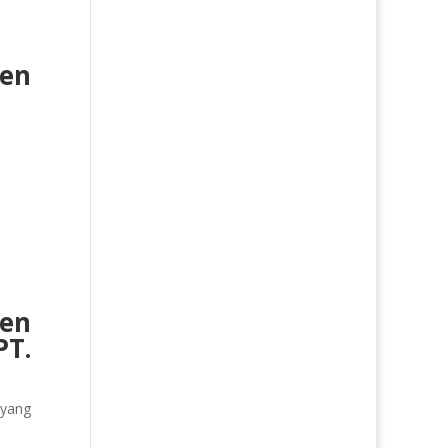
men
en
PT.
 yang