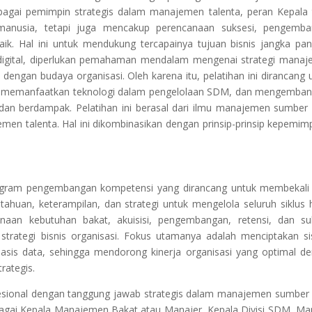
agai pemimpin strategis dalam manajemen talenta, peran Kepala 
manusia, tetapi juga mencakup perencanaan suksesi, pengemb
aik. Hal ini untuk mendukung tercapainya tujuan bisnis jangka pan
 digital, diperlukan pemahaman mendalam mengenai strategi mana
s dengan budaya organisasi. Oleh karena itu, pelatihan ini dirancang 
s, memanfaatkan teknologi dalam pengelolaan SDM, dan mengemba
dan berdampak. Pelatihan ini berasal dari ilmu manajemen sumber
n talenta. Hal ini dikombinasikan dengan prinsip-prinsip kepemim
ogram pengembangan kompetensi yang dirancang untuk membekali
uan, keterampilan, dan strategi untuk mengelola seluruh siklus 
naan kebutuhan bakat, akuisisi, pengembangan, retensi, dan su
strategi bisnis organisasi. Fokus utamanya adalah menciptakan s
sis data, sehingga mendorong kinerja organisasi yang optimal d
rategis.
rofesional dengan tanggung jawab strategis dalam manajemen sumber
gai Kepala Manajemen Bakat atau Manajer, Kepala Divisi SDM, Ma