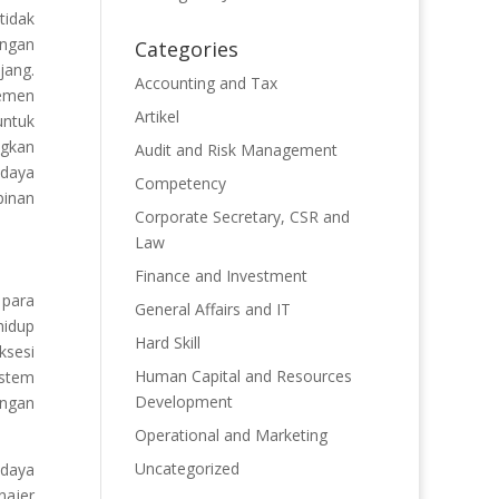
tidak
angan
Categories
jang.
Accounting and Tax
jemen
Artikel
untuk
ngkan
Audit and Risk Management
 daya
Competency
pinan
Corporate Secretary, CSR and
Law
Finance and Investment
 para
General Affairs and IT
hidup
Hard Skill
ksesi
Human Capital and Resources
istem
Development
engan
Operational and Marketing
Uncategorized
 daya
najer