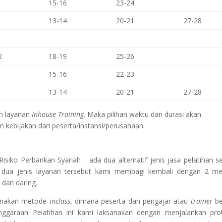
15-16
23-24
13-14
20-21
27-28
2
18-19
25-26
15-16
22-23
13-14
20-21
27-28
an layanan
Inhouse Training
. Maka pilihan waktu dan durasi akan
 kebijakan dari peserta/instansi/perusahaan.
Risiko Perbankan Syariah
ada dua alternatif jenis jasa pelatihan se
i dua jenis layanan tersebut kami membagi kembali dengan 2 m
 dan daring.
gunakan metode
inclass
, dimana peserta dan pengajar atau
trainer
be
nggaraan Pelatihan ini kami laksanakan dengan menjalankan pro