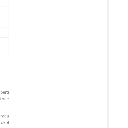
perti
etode
rada
tokol