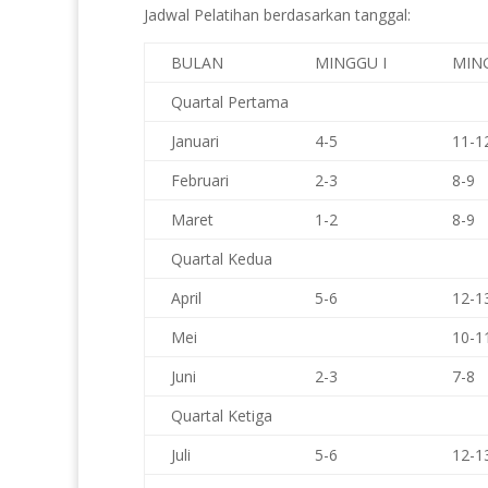
Jadwal Pelatihan berdasarkan tanggal:
BULAN
MINGGU I
MING
Quartal Pertama
Januari
4-5
11-1
Februari
2-3
8-9
Maret
1-2
8-9
Quartal Kedua
April
5-6
12-1
Mei
10-1
Juni
2-3
7-8
Quartal Ketiga
Juli
5-6
12-1