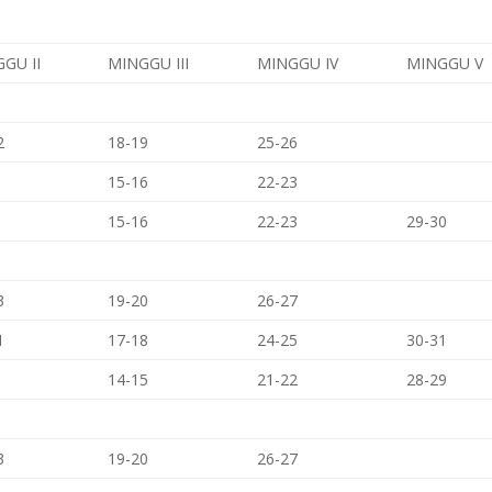
GU II
MINGGU III
MINGGU IV
MINGGU V
2
18-19
25-26
15-16
22-23
15-16
22-23
29-30
3
19-20
26-27
1
17-18
24-25
30-31
14-15
21-22
28-29
3
19-20
26-27