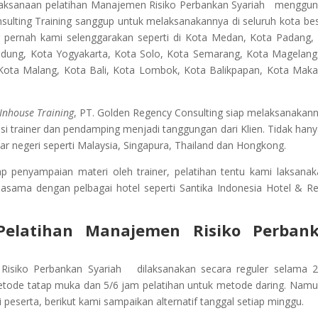
laksanaan pelatihan
Manajemen Risiko Perbankan Syariah
menggun
sulting Training sanggup untuk melaksanakannya di seluruh kota bes
g pernah kami selenggarakan seperti di Kota Medan, Kota Padang,
ndung, Kota Yogyakarta, Kota Solo, Kota Semarang, Kota Magelang
, Kota Malang, Kota Bali, Kota Lombok, Kota Balikpapan, Kota Maka
Inhouse Training
, PT. Golden Regency Consulting siap melaksanakann
i trainer dan pendamping menjadi tanggungan dari Klien. Tidak hanya
r negeri seperti Malaysia, Singapura, Thailand dan Hongkong.
penyampaian materi oleh trainer, pelatihan tentu kami laksanak
jasama dengan pelbagai hotel seperti Santika Indonesia Hotel & Re
Pelatihan
Manajemen Risiko Perban
Risiko Perbankan Syariah
dilaksanakan secara reguler selama 2
metode tatap muka dan 5/6 jam pelatihan untuk metode daring. Namu
 peserta, berikut kami sampaikan alternatif tanggal setiap minggu.