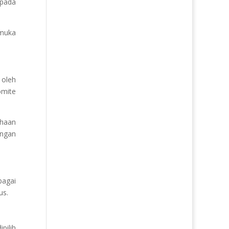
pada
muka
 oleh
omite
ahaan
engan
bagai
us.
pilih