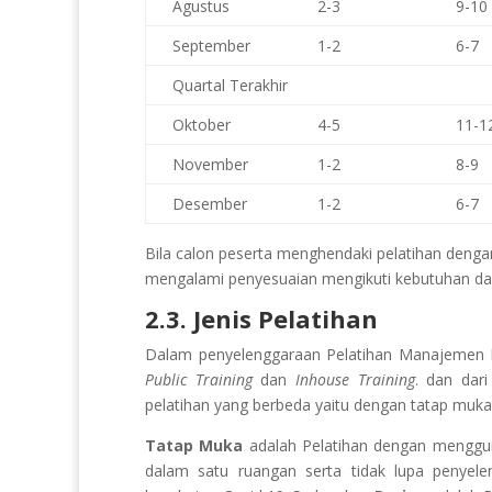
Agustus
2-3
9-10
September
1-2
6-7
Quartal Terakhir
Oktober
4-5
11-1
November
1-2
8-9
Desember
1-2
6-7
Bila calon peserta menghendaki pelatihan deng
mengalami penyesuaian mengikuti kebutuhan dan
2.3. Jenis Pelatihan
Dalam penyelenggaraan Pelatihan
Manajemen 
Public Training
dan
Inhouse Training
. dan dar
pelatihan yang berbeda yaitu dengan tatap muka
Tatap Muka
adalah Pelatihan dengan meng
dalam satu ruangan serta tidak lupa penyele