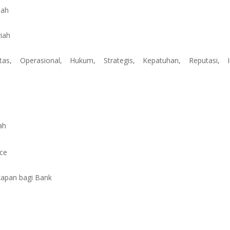
iah
riah
ditas,
Operasional,
Hukum,
Strategis,
Kepatuhan,
Reputasi,
ah
nce
kapan bagi Bank