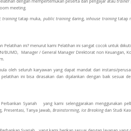
Pelatihan dengan mempertemukan peserta dan pengajar atau
trainer
zoom meeting.
c training
tatap muka,
public training
daring, i
nhouse training
tatap 
Pelatihan ini? menurut kami Pelatihan ini sangat cocok untuk diikuti
MN/BUMD, Manager / General Manager Direktorat non Keuangan, K
um.
pula oleh seluruh karyawan yang dapat mandat dari instansi/perus
latihan ini bisa dirasakan dan dijalankan dengan baik sesuai d
 Perbankan Syariah
yang kami selenggarakan menggunakan pel
g, Presentasi, Tanya Jawab,
Brainstorming
,
Ice Breaking
dan Studi Kas
 Perbankan Syariah
yang kami berikan sesuai dengan layanan yang di