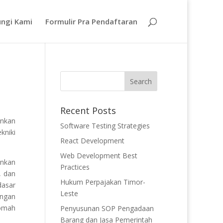
ngi Kami
Formulir Pra Pendaftaran
Recent Posts
ankan
Software Testing Strategies
kniki
React Development
Web Development Best
ankan
Practices
, dan
Hukum Perpajakan Timor-
dasar
Leste
engan
qomah
Penyusunan SOP Pengadaan
Barang dan Jasa Pemerintah