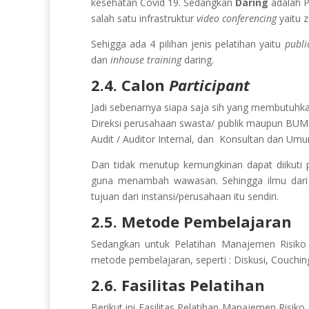
kesehatan Covid 19. Sedangkan
Daring
adalah 
salah satu infrastruktur
video conferencing
yaitu 
Sehigga ada 4 pilihan jenis pelatihan yaitu
publi
dan
inhouse training
daring.
2.4. Calon
Participant
Jadi sebenarnya siapa saja sih yang membutuhkan 
Direksi perusahaan swasta/ publik maupun BU
Audit / Auditor Internal, dan Konsultan dan Um
Dan tidak menutup kemungkinan dapat diikuti 
guna menambah wawasan. Sehingga ilmu dari pe
tujuan dari instansi/perusahaan itu sendiri.
2.5. Metode Pembelajaran
Sedangkan untuk Pelatihan
Manajemen Risiko
metode pembelajaran, seperti : Diskusi, Couchin
2.6. Fasilitas Pelatihan
Berikut ini Fasilitas Pelatihan
Manajemen Risiko