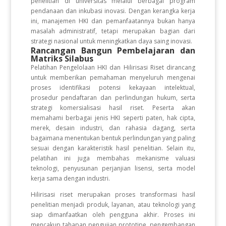
penelitian di universitas melalui berbagai program
pendanaan dan inkubasi inovasi. Dengan kerangka kerja
ini, manajemen HKI dan pemanfaatannya bukan hanya
masalah administratif, tetapi merupakan bagian dari
strategi nasional untuk meningkatkan daya saing inovasi.
Rancangan Bangun Pembelajaran dan
Matriks Silabus
Pelatihan Pengelolaan HKI dan Hilirisasi Riset dirancang
untuk memberikan pemahaman menyeluruh mengenai
proses identifikasi potensi kekayaan intelektual,
prosedur pendaftaran dan perlindungan hukum, serta
strategi komersialisasi hasil riset. Peserta akan
memahami berbagai jenis HKI seperti paten, hak cipta,
merek, desain industri, dan rahasia dagang, serta
bagaimana menentukan bentuk perlindungan yang paling
sesuai dengan karakteristik hasil penelitian. Selain itu,
pelatihan ini juga membahas mekanisme valuasi
teknologi, penyusunan perjanjian lisensi, serta model
kerja sama dengan industri.
Hilirisasi riset merupakan proses transformasi hasil
penelitian menjadi produk, layanan, atau teknologi yang
siap dimanfaatkan oleh pengguna akhir. Proses ini
mencakup tahapan pengujian prototipe, pengembangan