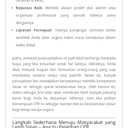
ceramah di kelas
.
Reputasi Baik
: Memiliki ulasan positif dari alumni atau
organisasi profesional yang pernah bekerja sama
dengannya
.
Layanan Purnajual
: Adanya pengingat otomatis ketika
sertifikat Anda akan segera habis masa berlakunya dalam
waktu dekat
.
Justru, investasi pada pelatihan ini jauh lebih berharga daripada
biaya yang kita keluarkan untuk hal lainnya
.
Akibatnya, Anda
akan menjadi bagian dari komunitas orang-orang yang siap
membantu sesama tanpa rasa pamrih
.
Selain itu, banyak
perusahaan kini mewajibkan karyawannya memiliki kompetensi
dasar ini sebagai syarat keselamatan kerja
.
Oleh karena itu,
status sebagai
first aider
akan membuka lebih banyak peluang
karier bagi Anda ke depannya
.
Akhirnya, mari kita jadikan
kemampuan CPR ini sebagai standar literasi keselamatan dasar
bagi setiap warga negara
.
Langkah Sederhana Menuju Masyarakat yang
Lebih Sigap – Apa Itu Pelatihan CPR