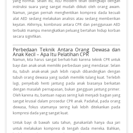
yang normal
.
Selain itu, AED modern telah dilengkapi dengan
instruksi suara yang sangat mudah diikuti oleh orang awam
.
Namun, jangan pernah menghentikan kompresi dada kecuali
alat AED sedang melakukan analisis atau sedang memberikan
kejutan
.
Akhirnya, kombinasi antara CPR dan penggunaan AED
terbukti mampu meningkatkan peluang bertahan hidup korban
secara signifikan
.
Perbedaan Teknik Antara Orang Dewasa dan
Anak Kecil – Apa Itu Pelatihan CPR
Namun, kita harus sangat berhati-hati karena teknik CPR untuk
bayi dan anak-anak memiliki perbedaan yang mendasar
.
Selain
itu, tubuh anak-anak jauh lebih rapuh dibandingkan dengan
tubuh orang dewasa yang sudah memiliki tulang kuat
.
Terlebih
lagi, penyebab henti jantung pada anak biasanya berkaitan
dengan masalah pernapasan, bukan gangguan jantung primer
.
Oleh karena itu, bantuan napas sering kali menjadi bagian yang
sangat krusial dalam prosedur CPR anak
.
Padahal, pada orang
dewasa, fokus utamanya sering kali lebih ditekankan pada
kompresi dada yang sangat kuat
.
Untuk bayi di bawah satu tahun, gunakanlah hanya dua jari
untuk melakukan kompresi di tengah dada mereka
.
Bahkan,