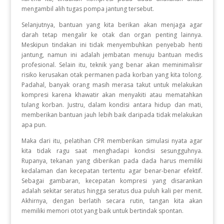
mengambil alih tugas pompa jantung tersebut
.
Selanjutnya, bantuan yang kita berikan akan menjaga agar
darah tetap mengalir ke otak dan organ penting lainnya
.
Meskipun tindakan ini tidak menyembuhkan penyebab henti
jantung, namun ini adalah jembatan menuju bantuan medis
profesional
.
Selain itu, teknik yang benar akan meminimalisir
risiko kerusakan otak permanen pada korban yang kita tolong
.
Padahal, banyak orang masih merasa takut untuk melakukan
kompresi karena khawatir akan menyakiti atau mematahkan
tulang korban
.
Justru, dalam kondisi antara hidup dan mati,
memberikan bantuan jauh lebih baik daripada tidak melakukan
apa pun
.
Maka dari itu, pelatihan CPR memberikan simulasi nyata agar
kita tidak ragu saat menghadapi kondisi sesungguhnya
.
Rupanya, tekanan yang diberikan pada dada harus memiliki
kedalaman dan kecepatan tertentu agar benar-benar efektif
.
Sebagai gambaran, kecepatan kompresi yang disarankan
adalah sekitar seratus hingga seratus dua puluh kali per menit
.
Akhirnya, dengan berlatih secara rutin, tangan kita akan
memiliki memori otot yang baik untuk bertindak spontan
.