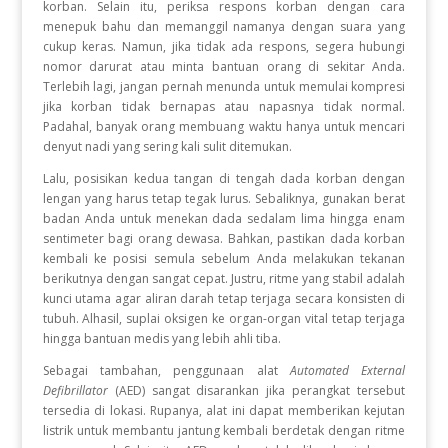
korban
.
Selain itu, periksa respons korban dengan cara
menepuk bahu dan memanggil namanya dengan suara yang
cukup keras
.
Namun, jika tidak ada respons, segera hubungi
nomor darurat atau minta bantuan orang di sekitar Anda
.
Terlebih lagi, jangan pernah menunda untuk memulai kompresi
jika korban tidak bernapas atau napasnya tidak normal
.
Padahal, banyak orang membuang waktu hanya untuk mencari
denyut nadi yang sering kali sulit ditemukan
.
Lalu, posisikan kedua tangan di tengah dada korban dengan
lengan yang harus tetap tegak lurus
.
Sebaliknya, gunakan berat
badan Anda untuk menekan dada sedalam lima hingga enam
sentimeter bagi orang dewasa
.
Bahkan, pastikan dada korban
kembali ke posisi semula sebelum Anda melakukan tekanan
berikutnya dengan sangat cepat
.
Justru, ritme yang stabil adalah
kunci utama agar aliran darah tetap terjaga secara konsisten di
tubuh
.
Alhasil, suplai oksigen ke organ-organ vital tetap terjaga
hingga bantuan medis yang lebih ahli tiba
.
Sebagai tambahan, penggunaan alat
Automated External
Defibrillator
(AED) sangat disarankan jika perangkat tersebut
tersedia di lokasi
.
Rupanya, alat ini dapat memberikan kejutan
listrik untuk membantu jantung kembali berdetak dengan ritme