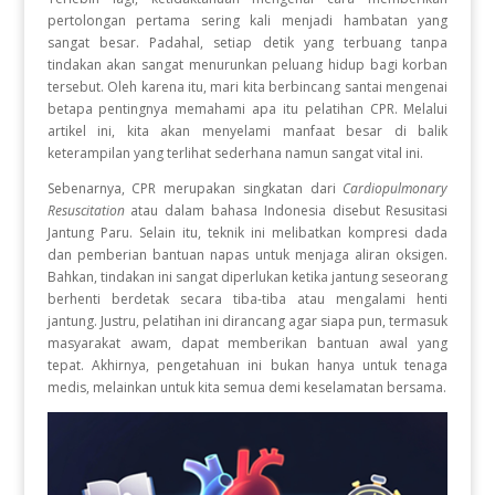
pertolongan pertama sering kali menjadi hambatan yang
sangat besar
.
Padahal, setiap detik yang terbuang tanpa
tindakan akan sangat menurunkan peluang hidup bagi korban
tersebut
.
Oleh karena itu, mari kita berbincang santai mengenai
betapa pentingnya memahami apa itu pelatihan CPR
.
Melalui
artikel ini, kita akan menyelami manfaat besar di balik
keterampilan yang terlihat sederhana namun sangat vital ini
.
Sebenarnya, CPR merupakan singkatan dari
Cardiopulmonary
Resuscitation
atau dalam bahasa Indonesia disebut Resusitasi
Jantung Paru
.
Selain itu, teknik ini melibatkan kompresi dada
dan pemberian bantuan napas untuk menjaga aliran oksigen
.
Bahkan, tindakan ini sangat diperlukan ketika jantung seseorang
berhenti berdetak secara tiba-tiba atau mengalami henti
jantung
.
Justru, pelatihan ini dirancang agar siapa pun, termasuk
masyarakat awam, dapat memberikan bantuan awal yang
tepat
.
Akhirnya, pengetahuan ini bukan hanya untuk tenaga
medis, melainkan untuk kita semua demi keselamatan bersama
.