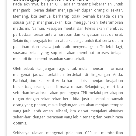
Pada akhirnya, belajar CPR adalah tentang keberanian untuk
mengambil peran dalam menjaga kehidupan orang di sekitar
.
Memang, kita semua berharap tidak pernah berada dalam
situasi yang mengharuskan kita menggunakan keterampilan
medis ini
.
Namun, kesiapan mental dan teknis akan membuat
perbedaan besar antara harapan dan kenyataan saat darurat
.
Selain itu, mengajak teman atau keluarga untuk ikut serta dalam
pelatihan akan terasa jauh lebih menyenangkan
.
Terlebih lagi,
suasana kelas yang suportif akan membuat proses belajar
menjadi tidak membosankan sama sekali
.
Oleh sebab itu, jangan ragu untuk mulai mencari informasi
mengenai jadwal pelatihan terdekat di lingkungan Anda
.
Padahal, tindakan kecil Anda hari ini bisa menjadi keajaiban
besar bagi orang lain di masa depan
.
Selanjutnya, mari kita
sebarkan kesadaran akan pentingnya CPR melalui percakapan
ringan dengan rekan-rekan kerja kita
.
Justru, semakin banyak
orang yang paham, maka lingkungan kita akan menjadi tempat
yang jauh lebih aman
.
Alhasil, kita dapat menjalani aktivitas
sehari-hari dengan perasaan yang lebih tenang dan penuh rasa
optimis
.
Sekiranya ulasan mengenai pelatihan CPR ini memberikan