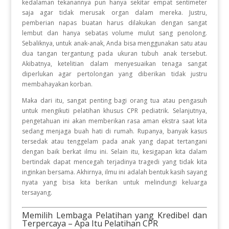
kedalaman tekanannya pun hanya sekitar empat sentimeter
saja agar tidak merusak organ dalam mereka
.
Justru,
pemberian napas buatan harus dilakukan dengan sangat
lembut dan hanya sebatas volume mulut sang penolong
.
Sebaliknya, untuk anak-anak, Anda bisa menggunakan satu atau
dua tangan tergantung pada ukuran tubuh anak tersebut
.
Akibatnya, ketelitian dalam menyesuaikan tenaga sangat
diperlukan agar pertolongan yang diberikan tidak justru
membahayakan korban
.
Maka dari itu, sangat penting bagi orang tua atau pengasuh
untuk mengikuti pelatihan khusus CPR pediatrik
.
Selanjutnya,
pengetahuan ini akan memberikan rasa aman ekstra saat kita
sedang menjaga buah hati di rumah
.
Rupanya, banyak kasus
tersedak atau tenggelam pada anak yang dapat tertangani
dengan baik berkat ilmu ini
.
Selain itu, kesigapan kita dalam
bertindak dapat mencegah terjadinya tragedi yang tidak kita
inginkan bersama
.
Akhirnya, ilmu ini adalah bentuk kasih sayang
nyata yang bisa kita berikan untuk melindungi keluarga
tersayang
.
Memilih Lembaga Pelatihan yang Kredibel dan
Terpercaya – Apa Itu Pelatihan CPR