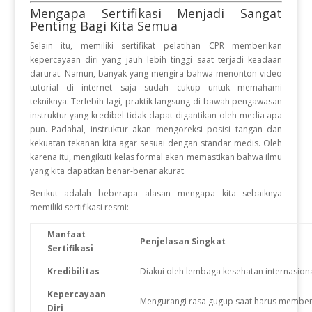
Mengapa Sertifikasi Menjadi Sangat
Penting Bagi Kita Semua
Selain itu, memiliki sertifikat pelatihan CPR memberikan
kepercayaan diri yang jauh lebih tinggi saat terjadi keadaan
darurat
.
Namun, banyak yang mengira bahwa menonton video
tutorial di internet saja sudah cukup untuk memahami
tekniknya
.
Terlebih lagi, praktik langsung di bawah pengawasan
instruktur yang kredibel tidak dapat digantikan oleh media apa
pun
.
Padahal, instruktur akan mengoreksi posisi tangan dan
kekuatan tekanan kita agar sesuai dengan standar medis
.
Oleh
karena itu, mengikuti kelas formal akan memastikan bahwa ilmu
yang kita dapatkan benar-benar akurat
.
Berikut adalah beberapa alasan mengapa kita sebaiknya
memiliki sertifikasi resmi:
Manfaat
Penjelasan Singkat
Sertifikasi
Kredibilitas
Diakui oleh lembaga kesehatan internasion
Kepercayaan
Mengurangi rasa gugup saat harus member
Diri